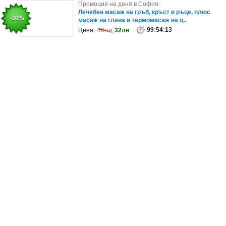
Промоция на деня в Пазарджик:
Промоция на деня в София:
Екскурзия до Истанбул за 6 Септември: 3
Лечебен масаж на гръб, кръст и ръце, плюс
-20%
-30%
нощувки със закуски, плюс транспор..
масаж на глава и термомасаж на ц..
99
:
54
:
13
99
:
54
:
17
Цена:
Цена:
309.02лв
46лв
32лв
246.43лв