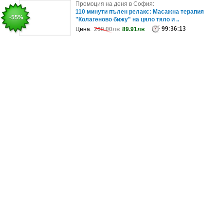
Промоция на деня в София:
Промоция на деня в София:
4 масажа на цяло тяло "Изкушението на султана
110 минути пълен релакс: Масажна терапия
-79%
-55%
"Колагеново бижу" на цяло тяло и ..
99
:
36
:
09
Цена:
425.00лв
89.79лв
99
:
36
:
13
Цена:
200.00лв
89.91лв