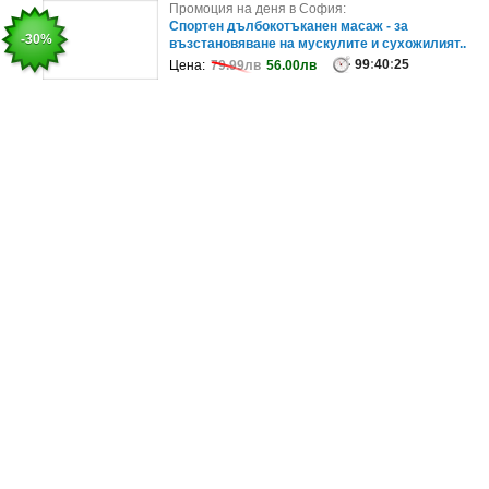
Промоция на деня в София:
Промоция на деня в София:
Комплексно дълбоко почистване на лице, плюс
Спортен дълбокотъканен масаж - за
-56%
-30%
аквапилинг, биолифтинг, ултраз..
възстановяване на мускулите и сухожилият..
99
58
:
40
:
40
:
25
:
25
Цена:
Цена:
110.00лв
79.99лв
56.00лв
48.70лв