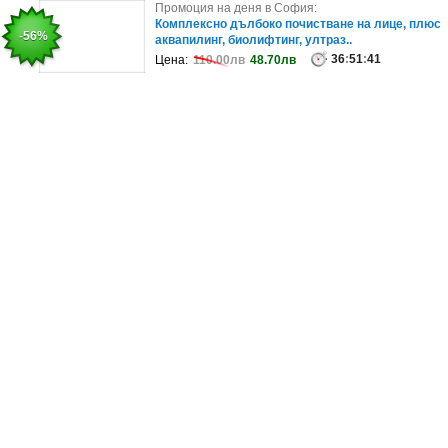
Промоция на деня в София:
Промоция на деня в София:
Процедура за стягане на тазовото дъно с
Комплексно дълбоко почистване на лице, плюс
-70%
-56%
високоинтензивна магнитно-вибрацио..
аквапилинг, биолифтинг, ултраз..
99
36
:
51
:
51
:
41
:
41
Цена:
Цена:
97.79лв
110.00лв
29.34лв
48.70лв