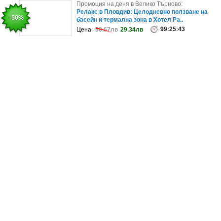
Промоция на деня в София:
Промоция на деня в Велико Търново:
За сияйна кожа: Комплексна терапия за лице
Релакс в Пловдив: Целодневно ползване на
-43%
-50%
Hydrafacial 9 в 1, плюс лимфен ..
басейн и термална зона в Хотел Ра..
99
71
:
25
:
25
:
43
:
47
Цена:
Цена:
183.85лв
58.67лв
29.34лв
105.61лв