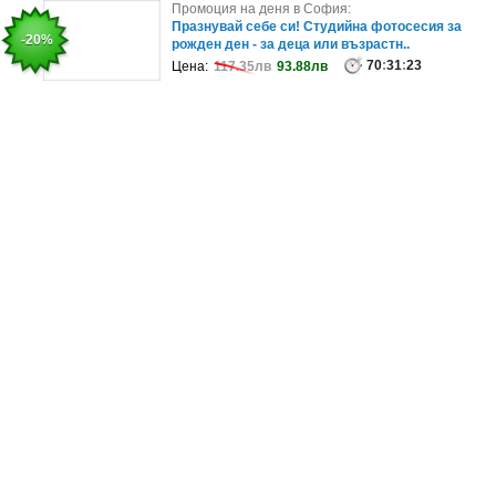
Промоция на деня в София:
Промоция на деня в София:
2 часа разходка с яхта по язовир Искър
Празнувай себе си! Студийна фотосесия за
-43%
-20%
рожден ден - за деца или възрастн..
99
:
31
:
23
Цена:
78.23лв
44.96лв
70
:
31
:
23
Цена:
117.35лв
93.88лв