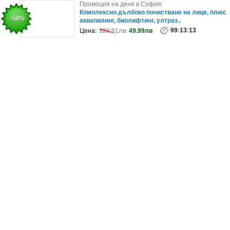
Промоция на деня в София:
Промоция на деня в София:
Край Карлово: Нощувка със закуска, плюс релак
Комплексно дълбоко почистване на лице, плюс
-12%
-58%
зона и бонус - масаж на мас..
аквапилинг, биолифтинг, ултраз..
99
99
:
13
:
13
:
09
:
13
Цена:
Цена:
63.56лв
120.01лв
55.62лв
49.99лв